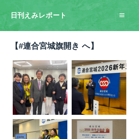
日刊えみレポート
メニュ
ーとウ
ィジェ
ット
【#連合宮城旗開き へ】