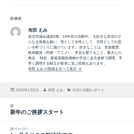
投稿者:
布田 えみ
岩沼市議会議員5期、19年目の活動中。 大好きな岩沼のさ
らなる発展を願い、母として女性として、市民としての思
いを町づくりに届けています。 好きなことは、音楽鑑賞、
映画鑑賞（邦画・アニメ）、草花を愛でること。愛犬との
散歩。 時折、家庭菜園収穫物や手近にある食材で調理、手
早く調理する献立が食卓に並ぶ投稿もあります。
布田 えみ の投稿をすべて表示
投
作
カ
2026年1月5日
布田 えみ
今日の活動レポート
稿
成
テ
日:
者
ゴ
投
前
リ
稿
新年のご挨拶スタート
ー
前
ナ
の
ビ
投
次ページへ
ゲ
稿: