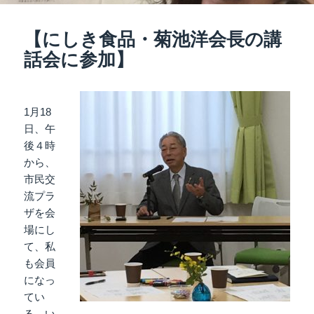
【にしき食品・菊池洋会長の講
話会に参加】
1月18
日、午
後４時
から、
市民交
流プラ
ザを会
場にし
て、私
も会員
になっ
てい
る、い