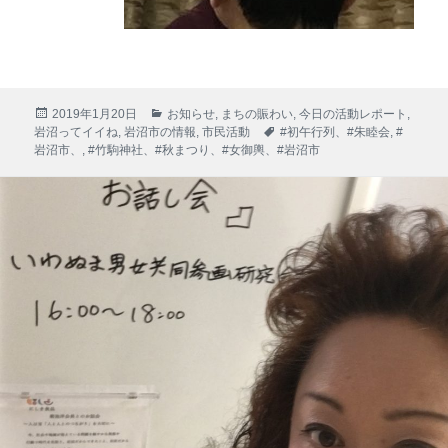
投
カ
2019年1月20日
お知らせ
,
まちの賑わい
,
今日の活動レポート
,
稿
テ
タ
岩沼ってイイね
,
岩沼市の情報
,
市民活動
#初午行列、#朱睦会
,
#
日:
ゴ
グ
岩沼市、
,
#竹駒神社、#秋まつり、#女御輿、#岩沼市
リ
ー