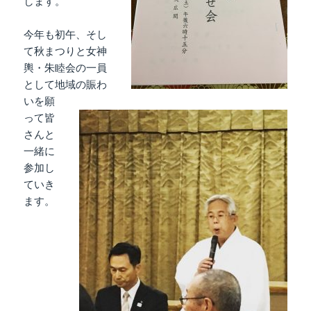
します。
今年も初午、そし
て秋まつりと女神
輿・朱睦会の一員
として地域の賑わ
いを願
って皆
さんと
一緒に
参加し
ていき
ます。