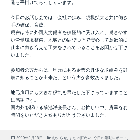
造も手掛けてらっしゃいます。
今日のお話し会では、会社の歩み、規模拡大と共に働き
手の確保、育成。
現在は特に外国人労働者を積極的に受け入れ、働きやす
い労働環境整備、地域との結びつきで安心して意欲的に
仕事に向き合える工夫をされていることをお聞かせ下さ
いました。
参加者の方からは、地元にある企業の具体な取組みを詳
細に知ることが出来た、という声が多数ありました。
地元雇用にも大きな役割を果たした下さっていますこと
に感謝です。
国内外を駆ける菊池洋会長さん、お忙しい中、貴重なお
時間をいただき大変ありがとうございました。
投
カ
2019年1月18日
お知らせ
,
まちの賑わい
,
今日の活動レポート
,