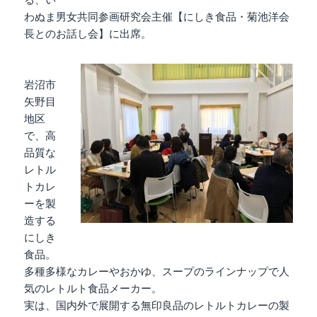
わぬま男女共同参画研究会主催【にしき食品・菊池洋会
長とのお話し会】に出席。
岩沼市
矢野目
地区
で、高
品質な
レトル
トカレ
ーを製
造する
にしき
食品。
多種多様なカレーやおかゆ、スープのラインナップで人
気のレトルト食品メーカー。
実は、国内外で展開する無印良品のレトルトカレーの製