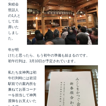
朱睦会
世話人
の1人と
して出
席いた
しまし
た。
年が明
けたと思ったら、もう初午の準備も始まるのです。
初午行列は、3月10日が予定されています。
私たち女神輿は初
午行列時には岩沼
駅前での案内所を
兼ねてお茶コーナ
ーを担当して神輿
渡御をお支えいた