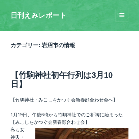
日刊えみレポート
メニュ
ーとウ
ィジェ
ット
カテゴリー:
岩沼市の情報
【竹駒神社初午行列は3月10
日】
【竹駒神社・みこしをかつぐ会新春顔合わせ会へ】
1月19日、午後6時から竹駒神社でのご祈祷に始まった
【みこしをかつぐ会新春顔合わせ会】
私も女
神輿・