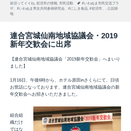
稿
テ
タ
岩沼ってイイね
,
岩沼市の情報
,
市民活動
#いわぬま市民交流プラ
日:
ゴ
グ
ザ、#いわぬま男女共同参画研究会、#にしき食品
,
#岩沼市、
,
公設跡
リ
地
ー
連合宮城仙南地域協議会・2019
新年交歓会に出席
【連合宮城仙南地域協議会「2019新年交歓会」へまいり
ました】
1月16日、午後6時から、ホテル原田inさくらにて、日頃
お世話になっております、連合宮城仙南地域協議会の新
年交歓会へお招きいただきました。
組合組
織だけ
ではな